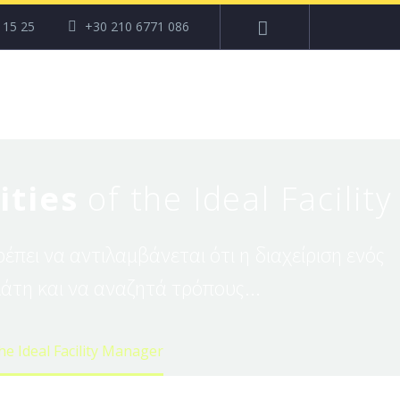
115 25
+30 210 6771 086
ities
of the Ideal Facili
πρέπει να αντιλαμβάνεται ότι η διαχείριση ενός
λάτη και να αναζητά τρόπους...
the Ideal Facility Manager