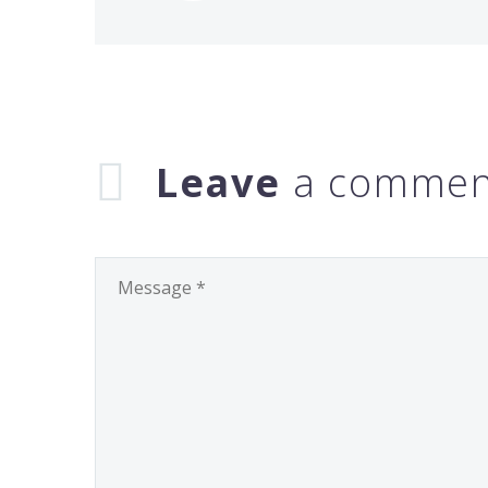
Leave
a commen