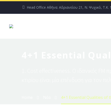
Head Office Αθήνα: Αδριανείου 21, Ν. Ψυχικό, T.K. 
4+1 Εssential Qual
1. Cost effectiveness. O ιδανικός FM 
κτιρίου είναι μία επένδυση για τον πε
Home
Νέα
4+1 Εssential Qualities of 